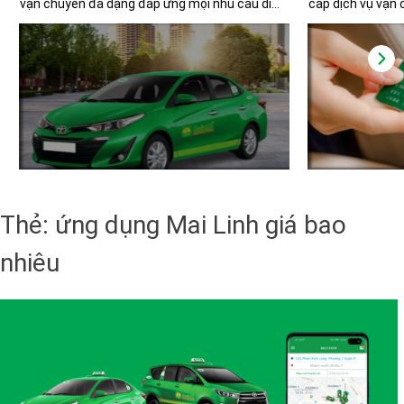
vận chuyển đa dạng đáp ứng mọi nhu cầu di
cấp dịch vụ vận 
chuyển của người dân. Với tiêu chuẩn dịch vụ
pháp thanh toán
được xây dựng trên nền tảng an toàn, chất
phẩm thẻ và vou
lượng và chuyên nghiệp, Taxi Mai Linh hiện
nghiệm cho khác
diện tại tất cả 63 tỉnh thành và các huyện đảo
nhân. Hệ thống 
trên toàn quốc, trở thành sự lựa chọn tin cậy
loại thẻ trả sau 
cho hàng triệu người mỗi năm.
loại voucher đa 
dễ dàng quản lý c
cho các khách hà
Thẻ:
ứng dụng Mai Linh giá bao
nhiêu