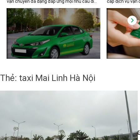
vận chuyển đa dạng đáp ứng mọi nhu cầu di
cấp dịch vụ vận 
chuyển của người dân. Với tiêu chuẩn dịch vụ
pháp thanh toán
được xây dựng trên nền tảng an toàn, chất
phẩm thẻ và vou
lượng và chuyên nghiệp, Taxi Mai Linh hiện
nghiệm cho khác
diện tại tất cả 63 tỉnh thành và các huyện đảo
nhân. Hệ thống 
trên toàn quốc, trở thành sự lựa chọn tin cậy
loại thẻ trả sau 
cho hàng triệu người mỗi năm.
loại voucher đa 
dễ dàng quản lý c
cho các khách hà
Thẻ:
taxi Mai Linh Hà Nội