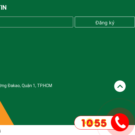
IN
ờng Đakao, Quận 1, TP.HCM
i