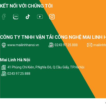
KẾT NỐI VỚI CHÚNG TÔI
CÔNG TY TNHH VẬN TẢI CÔNG NGHỆ MAI LINH 
www.mailinhhanoi.vn
0243.97.25.888
mailinh
Mai Linh Hà Nội
41 Phùng Chí Kiên, P.Nghĩa Đô, Q.Cầu Giấy, TP.Hà Nội
0243.97.25.888