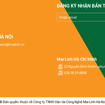
ĐĂNG KÝ NHẬN BẢN T
HÀ NỘI
hanoi@mailinh.vn
Mai Linh Hồ Chí Minh
22 Nguyễn Bỉnh Khiêm, phư
028.38.29.8888
© Bản quyền thuộc về Công ty TNHH Vận tải Công Nghệ Mai Linh Hà Nộ